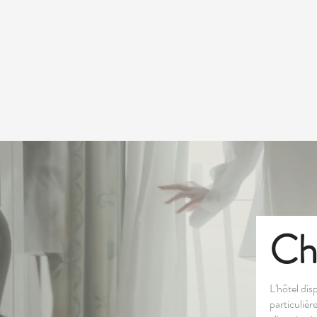
HOME
NOTRE HISTOIRE
CHAMBRES
P'TIT DEJ.
Ch
L'hôtel di
particulièr