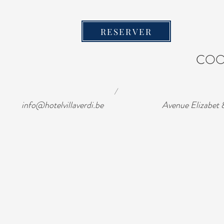
RESERVER
COO
/
info@hotelvillaverdi.be
Avenue Elizab