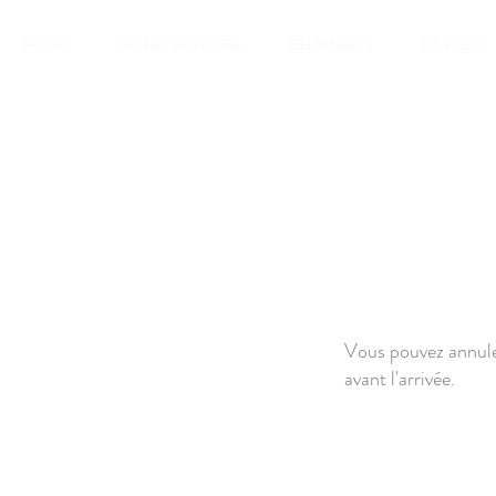
HOME
NOTRE HISTOIRE
CHAMBRES
P'TIT DEJ.
Vous pouvez annule
avant l'arrivée.