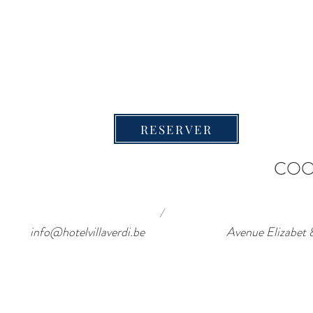
RESERVER
COO
/
info@hotelvillaverdi.be
Avenue Elizab