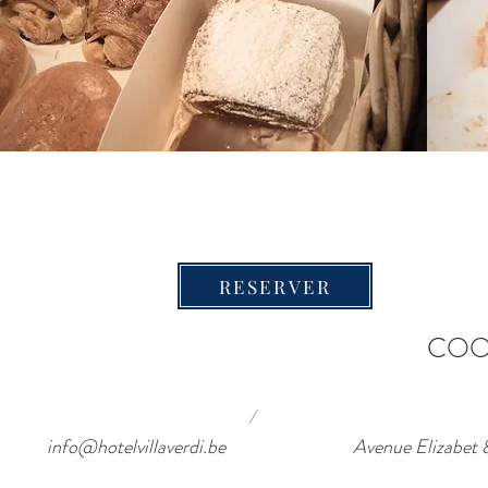
RESERVER
COO
/
info@hotelvillaverdi.be
Avenue Elizab