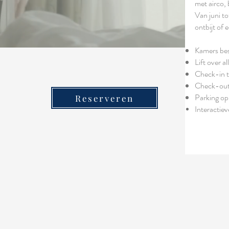
met airco, 
Van juni to
ontbijt of 
Kamers be
Lift over a
Check-in t
Check-out
Parking op
Reserveren
Interactiev