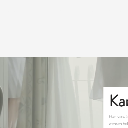
HOME
OVER ONS
KAMERS
ONTBIJT
KADOBON
Ka
Het hotel 
wensen heb